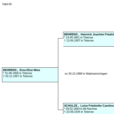
Tafel 65
BEHRENS , Heinrich Joachim Friedr
* 14.09.1861 in Teterow
† 13.06.1907 in Teterow
BEHRENS , Erna Elise Meta
* 31.08.1900 in Teterow
oo 30.10.1888 in Wattmannshagen
† 20.12.1957 in Teterow
SCHULZE , Luise Friederike Carolin
* 09.02.1863 in Alt Rachow
† 23.09.1934 in Teterow