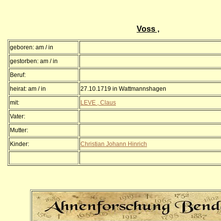
Voss ,
geboren: am / in
gestorben: am / in
Beruf:
heirat: am / in
27.10.1719 in Wattmannshagen
mit:
LEVE , Claus
Vater:
Mutter:
Kinder:
Christian Johann Hinrich