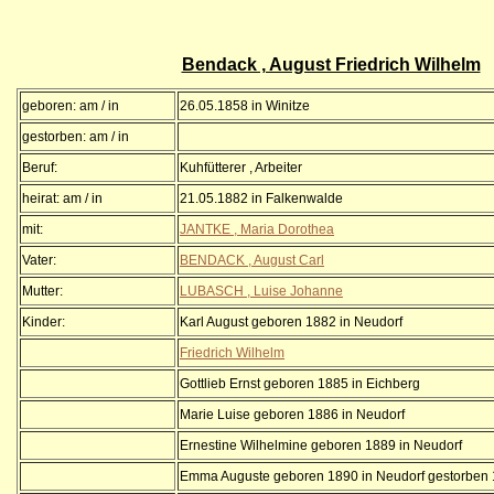
Bendack , August Friedrich Wilhelm
geboren: am / in
26.05.1858 in Winitze
gestorben: am / in
Beruf:
Kuhfütterer , Arbeiter
heirat: am / in
21.05.1882 in Falkenwalde
mit:
JANTKE , Maria Dorothea
Vater:
BENDACK , August Carl
Mutter:
LUBASCH , Luise Johanne
Kinder:
Karl August geboren 1882 in Neudorf
Friedrich Wilhelm
Gottlieb Ernst geboren 1885 in Eichberg
Marie Luise geboren 1886 in Neudorf
Ernestine Wilhelmine geboren 1889 in Neudorf
Emma Auguste geboren 1890 in Neudorf gestorben 