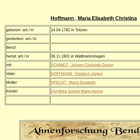
Hoffmann , Maria Elisabeth Christina
geboren: am / in
24.04.1782 in Tolzien
gestorben: am / in
Beruf:
heirat: am / in
06.11.1801 in Wattmannshagen
mit:
SCHMIDT , Johann Christoph Daniel
Vater:
HOFFMANN , Friedrich Jürgen
Mutter:
SPECHT , Maria Elisabeth
Kinder:
Dorothea Sophie Marie Hanne