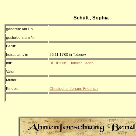
Schütt , Sophia
geboren: am / in
gestorben: am / in
Beruf:
heirat: am / in
26.11.1783 in Teterow
mit:
BEHRENS , Johann Jacob
Vater:
Mutter:
Kinder:
Christopher Johann Friderich