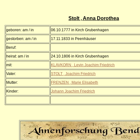
Stolt , Anna Dorothea
geboren: am / in
06.10.1777 in Kirch Grubenhagen
gestorben: am / in
17.11.1833 in Peenhäuser
Beruf:
heirat: am / in
24.10.1806 in Kirch Grubenhagen
mit:
KLAVKORN , Levin Joachim Friedrich
Vater:
STOLT , Joachim Friedrich
Mutter:
FRENZEN , Marie Elisabeth
Kinder:
Johann Joachim Friedrich