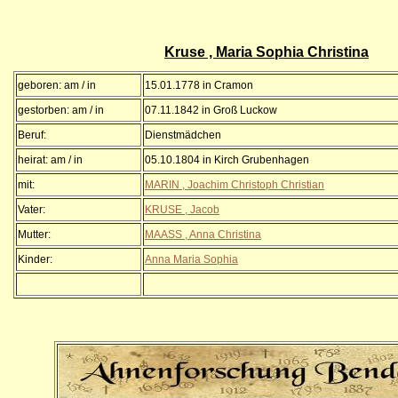
Kruse , Maria Sophia Christina
geboren: am / in
15.01.1778 in Cramon
gestorben: am / in
07.11.1842 in Groß Luckow
Beruf:
Dienstmädchen
heirat: am / in
05.10.1804 in Kirch Grubenhagen
mit:
MARIN , Joachim Christoph Christian
Vater:
KRUSE , Jacob
Mutter:
MAASS , Anna Christina
Kinder:
Anna Maria Sophia