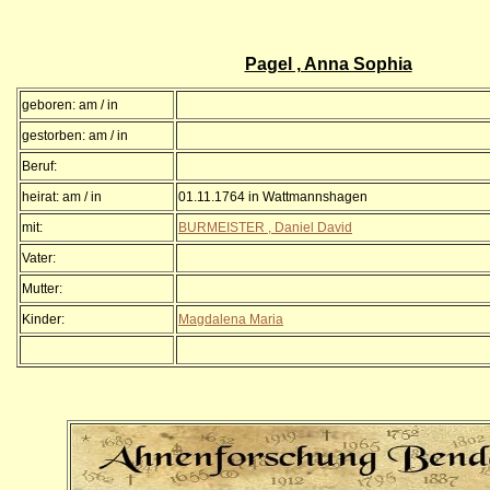
Pagel , Anna Sophia
geboren: am / in
gestorben: am / in
Beruf:
heirat: am / in
01.11.1764 in Wattmannshagen
mit:
BURMEISTER , Daniel David
Vater:
Mutter:
Kinder:
Magdalena Maria